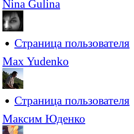
Nina Gulina
Страница пользователя
Max Yudenko
Страница пользователя
Максим Юденко