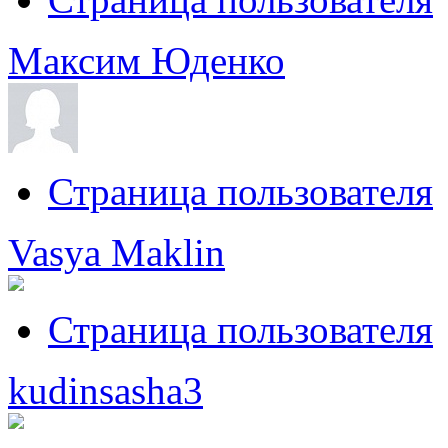
Максим Юденко
Страница пользователя
Vasya Maklin
Страница пользователя
kudinsasha3