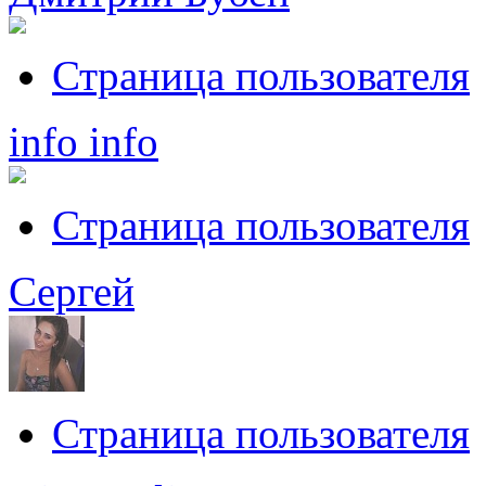
Страница пользователя
info info
Страница пользователя
Сергей
Страница пользователя