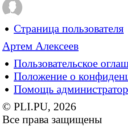
Страница пользователя
Артем Алексеев
Пользовательское огла
Положение о конфиден
Помощь администратор
© PLI.PU, 2026
Все права защищены