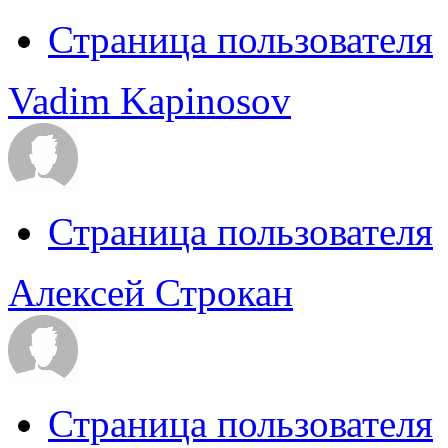
Страница пользователя
Vadim Kapinosov
Страница пользователя
Алексей Строкан
Страница пользователя