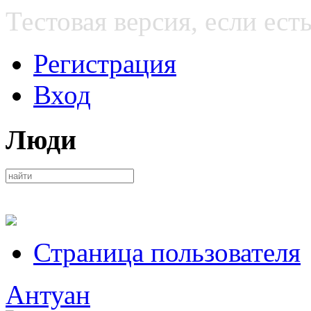
Тестовая версия, если е
Регистрация
Вход
Люди
Страница пользователя
Антуан