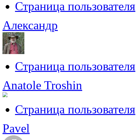
Страница пользователя
Александр
Страница пользователя
Anatole Troshin
Страница пользователя
Pavel