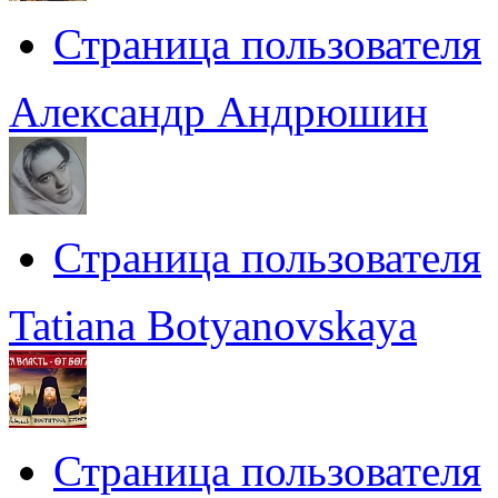
Страница пользователя
Александр Андрюшин
Страница пользователя
Tatiana Botyanovskaya
Страница пользователя