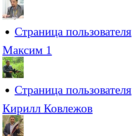
Страница пользователя
Максим 1
Страница пользователя
Кирилл Ковлежов