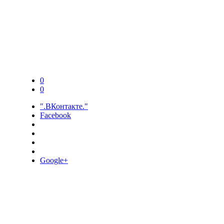
0
0
".ВКонтакте."
Facebook
Google+