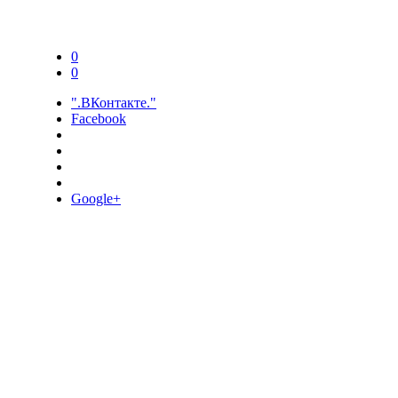
0
0
".ВКонтакте."
Facebook
Google+