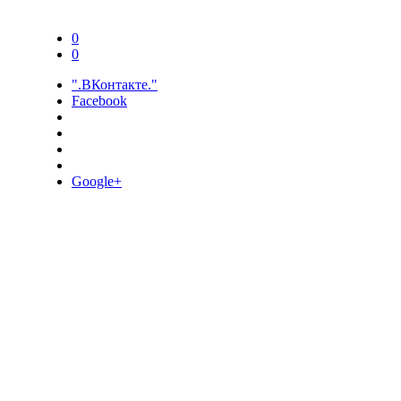
0
0
".ВКонтакте."
Facebook
Google+