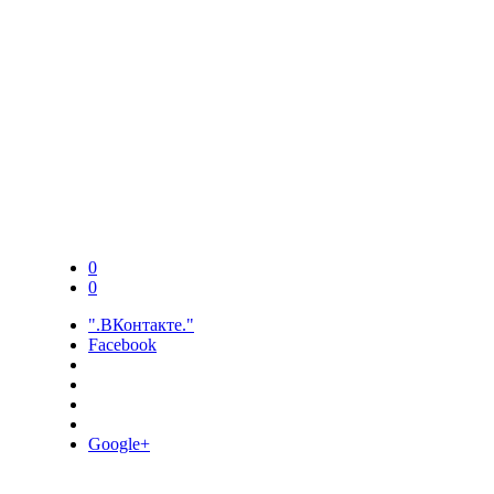
0
0
".ВКонтакте."
Facebook
Google+