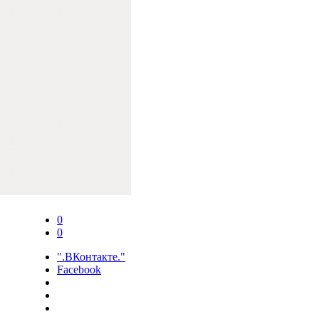
0
0
".ВКонтакте."
Facebook