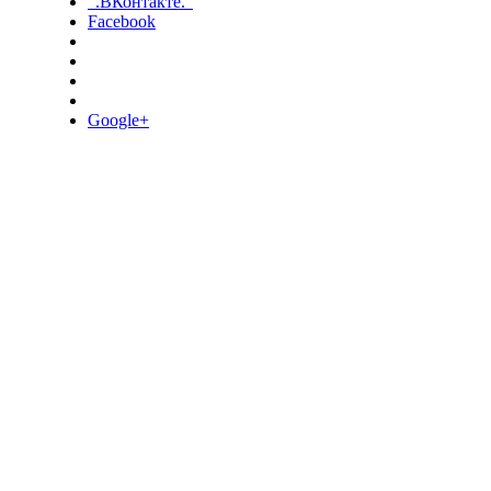
".ВКонтакте."
Facebook
Google+