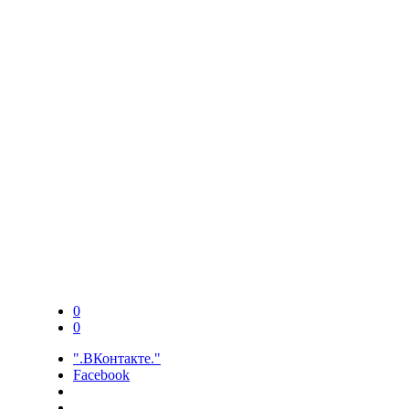
0
0
".ВКонтакте."
Facebook