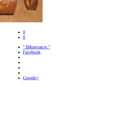
0
0
".ВКонтакте."
Facebook
Google+