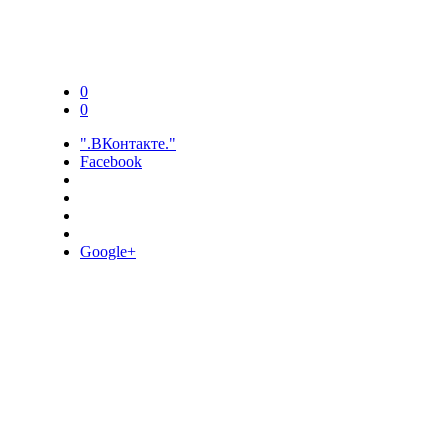
0
0
".ВКонтакте."
Facebook
Google+