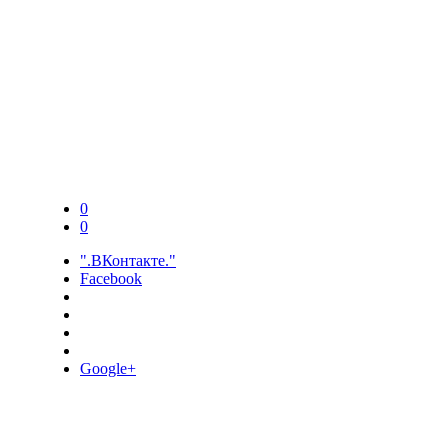
0
0
".ВКонтакте."
Facebook
Google+