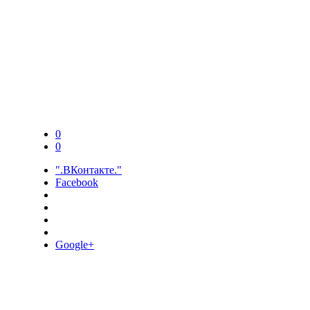
0
0
".ВКонтакте."
Facebook
Google+