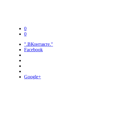
0
0
".ВКонтакте."
Facebook
Google+