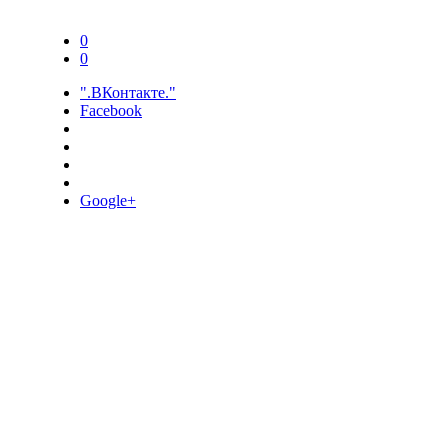
0
0
".ВКонтакте."
Facebook
Google+