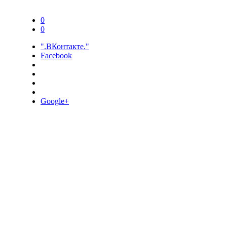
0
0
".ВКонтакте."
Facebook
Google+