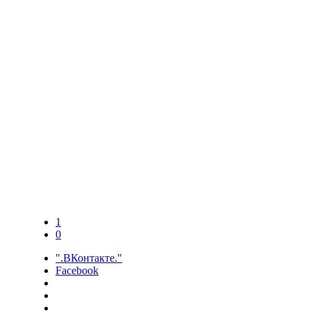
1
0
".ВКонтакте."
Facebook