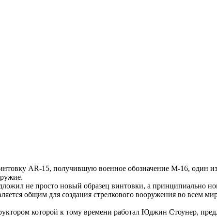
интовку AR-15, получившую военное обозначение М-16, один из 
оружие.
редложил не просто новый образец винтовки, а принципиально н
вляется общим для создания стрелкового вооружения во всем мир
структором которой к тому времени работал Юджин Стоунер, пр