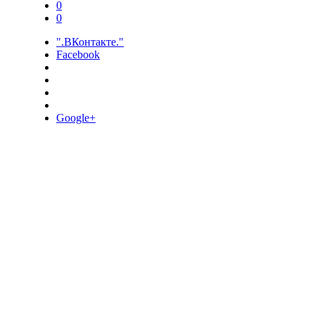
0
0
".ВКонтакте."
Facebook
Google+